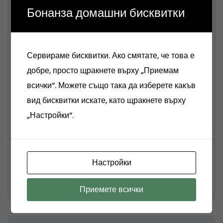
Бонанза домашни бисквитки
By 1
Даниел Бачорски с награда от
Forbes DNA of Success Awards
Сервираме бисквитки. Ако смятате, че това е
2023
добре, просто щракнете върху „Приемам
всички“. Можете също така да изберете какъв
By 1
вид бисквитки искате, като щракнете върху
Даниел Бачорски отново лектор
„Настройки“.
на събитие на Bulgaria Wants You
By 1
Настройки
Не е срамно да си чистач!
Приемете всички