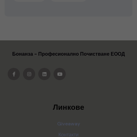
Бонанза - Професионално Почистване ЕООД
Линкове
Giveaway
Контакти