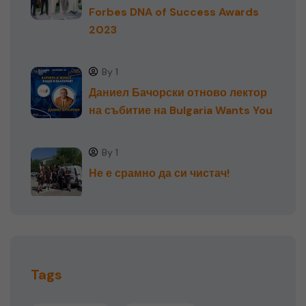
Forbes DNA of Success Awards
2023
By 1
Даниел Бачорски отново лектор
на събитие на Bulgaria Wants You
By 1
Не е срамно да си чистач!
Tags